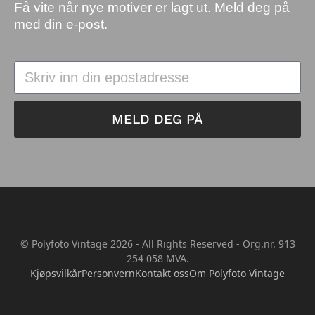
Få vite når nye motiver er lagt ut. Meld deg på
med din e-post.
MELD DEG PÅ
© Polyfoto Vintage 2026 - All Rights Reserved - Org.nr. 913
254 058 MVA.
Kjøpsvilkår
Personvern
Kontakt oss
Om Polyfoto Vintage